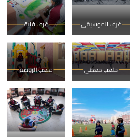
غرف الموسيقى
غرف فنية
ملعب مغطى
ملعب الروضة