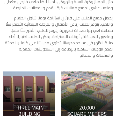
مثل الجمباز وكرة السلة والهوكي. لدينا أيضًا ملعب خارجي مغطى
وملعب عشبي لجميع فعاليات كرة القدم والفعاليات الخارجية.
يحصل جميع الطلاب على فترتين استراحة يوميًا لتناول الطعام
واللعب. يتوفر لطلاب رياض الأطفال والمرحلة الابتدائية الأصغر سنًا
منطقة لعب بها معدات تطويرية. يتوفر للطلاب الأكبر سنًا ملعبًا
وملعبين للعب خلال أوقات الاستراحة. يمكن للطلاب اختياريًا أداء
صلاة الظهر في مسجد مدرستنا. تحتوي مدرستنا على كافتيريا حديثة
تقدم الوجبات الساخنة بالإضافة إلى السندويشات المغذية
والسلطات والعصائر.
THREE MAIN
20,000
BUILDING
SQUARE METERS