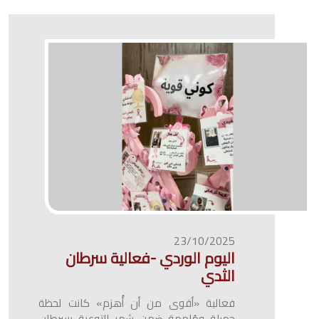
23/10/2025
اليوم الوردي -فعالية سرطان
الثدي
فعالية «أقوى من أن أُهزم» كانت لحظة
جميلة ومُلهمة ضمن شهر التوعية بسرطان