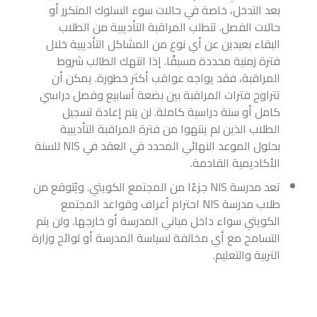
بعد التدخل، خاصة في حالات سوء السلوك المتكرر أو
حالات الفصل. تتطلب المراقبة التأديبية من الطلاب
البقاء بعيدين عن أي نوع من المشاكل التأديبية خلال
فترة زمنية محددة مسبقًا. إذا انتهك الطالب شروط
المراقبة، فقد يواجه عواقب أكثر خطورة. يمكن أن
تتراوح فترات المراقبة بين بضعة أسابيع وفصل دراسي
كامل أو سنة دراسية كاملة. لن يتم إعادة تسجيل
الطلاب الذين لم ينتهوا من فترة المراقبة التأديبية
بحلول الموعد النهائي المحدد في العقد في NIS للسنة
الأكاديمية القادمة.
تعد مدرسة NIS جزءًا من المجتمع الكويتي. ويُتوقع من
طلاب مدرسة NIS احترام أعراف وقواعد المجتمع
الكويتي سواء داخل مباني المدرسة أو خارجها. ولن يتم
التسامح مع أي مخالفة لسياسة المدرسة أو لوائح وزارة
التربية والتعليم.