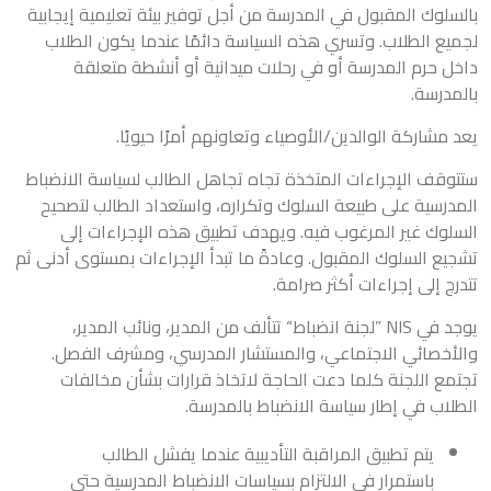
بالسلوك المقبول في المدرسة من أجل توفير بيئة تعليمية إيجابية
لجميع الطلاب. وتسري هذه السياسة دائمًا عندما يكون الطلاب
داخل حرم المدرسة أو في رحلات ميدانية أو أنشطة متعلقة
بالمدرسة.
يعد مشاركة الوالدين/الأوصياء وتعاونهم أمرًا حيويًا.
ستتوقف الإجراءات المتخذة تجاه تجاهل الطالب لسياسة الانضباط
المدرسية على طبيعة السلوك وتكراره، واستعداد الطالب لتصحيح
السلوك غير المرغوب فيه. ويهدف تطبيق هذه الإجراءات إلى
تشجيع السلوك المقبول. وعادةً ما تبدأ الإجراءات بمستوى أدنى ثم
تتدرج إلى إجراءات أكثر صرامة.
يوجد في NIS ”لجنة انضباط“ تتألف من المدير، ونائب المدير،
والأخصائي الاجتماعي، والمستشار المدرسي، ومشرف الفصل.
تجتمع اللجنة كلما دعت الحاجة لاتخاذ قرارات بشأن مخالفات
الطلاب في إطار سياسة الانضباط بالمدرسة.
يتم تطبيق المراقبة التأديبية عندما يفشل الطالب
باستمرار في الالتزام بسياسات الانضباط المدرسية حتى