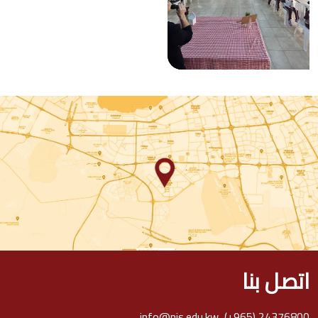
اتصل بنا
info@nis.edu.kw
,
(+965) 24376800