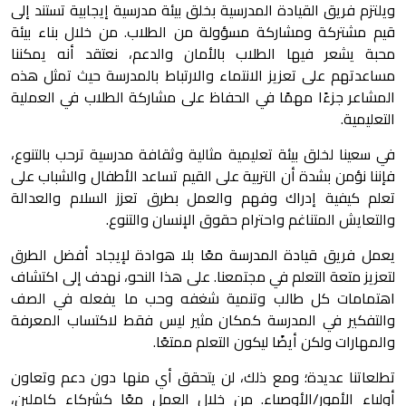
ويلتزم فريق القيادة المدرسية بخلق بيئة مدرسية إيجابية تستند إلى
قيم مشتركة ومشاركة مسؤولة من الطلاب. من خلال بناء بيئة
محبة يشعر فيها الطلاب بالأمان والدعم، نعتقد أنه يمكننا
مساعدتهم على تعزيز الانتماء والارتباط بالمدرسة حيث تمثل هذه
المشاعر جزءًا مهمًا في الحفاظ على مشاركة الطلاب في العملية
التعليمية.
في سعينا لخلق بيئة تعليمية مثالية وثقافة مدرسية ترحب بالتنوع،
فإننا نؤمن بشدة أن التربية على القيم تساعد الأطفال والشباب على
تعلم كيفية إدراك وفهم والعمل بطرق تعزز السلام والعدالة
والتعايش المتناغم واحترام حقوق الإنسان والتنوع.
يعمل فريق قيادة المدرسة معًا بلا هوادة لإيجاد أفضل الطرق
لتعزيز متعة التعلم في مجتمعنا. على هذا النحو، نهدف إلى اكتشاف
اهتمامات كل طالب وتنمية شغفه وحب ما يفعله في الصف
والتفكير في المدرسة كمكان مثير ليس فقط لاكتساب المعرفة
والمهارات ولكن أيضً
ا ليكون التعلم ممتعًا.
تطلعاتنا عديدة؛ ومع ذلك، لن يتحقق أي منها دون دعم وتعاون
أولياء الأمور/الأوصياء. من خلال العمل معًا كشركاء كاملين،