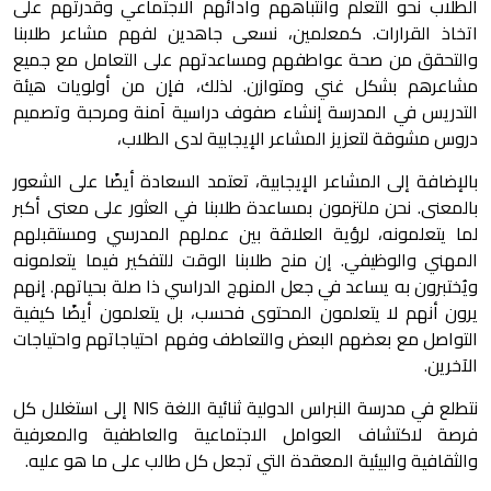
الطلاب نحو التعلم وانتباههم وأدائهم الاجتماعي وقدرتهم على
اتخاذ القرارات. كمعلمين، نسعى جاهدين لفهم مشاعر طلابنا
والتحقق من صحة عواطفهم ومساعدتهم على التعامل مع جميع
مشاعرهم بشكل غني ومتوازن. لذلك، فإن من أولويات هيئة
التدريس في المدرسة إنشاء صفوف دراسية آمنة ومرحبة وتصميم
دروس مشوقة لتعزيز المشاعر الإيجابية لدى الطلاب،
بالإضافة إلى المشاعر الإيجابية، تعتمد السعادة أيضًا على الشعور
بالمعنى. نحن ملتزمون بمساعدة طلابنا في العثور على معنى أكبر
لما يتعلمونه، لرؤية العلاقة بين عملهم المدرسي ومستقبلهم
المهني والوظيفي. إن منح طلابنا الوقت للتفكير فيما يتعلمونه
ويُختبرون به يساعد في جعل المنهج الدراسي ذا صلة بحياتهم. إنهم
يرون أنهم لا يتعلمون المحتوى فحسب، بل يتعلمون أيضًا كيفية
التواصل مع بعضهم البعض والتعاطف وفهم احتياجاتهم واحتياجات
الآخرين.
نتطلع في مدرسة النبراس الدولية ثنائية اللغة NIS إلى استغلال كل
فرصة لاكتشاف العوامل الاجتماعية والعاطفية والمعرفية
والثقافية والبيئية المعقدة التي تجعل كل طالب على ما هو عليه.