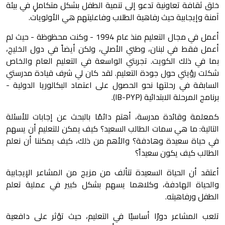
خلق ثقافة تعاونية تدعو إلى تنمية الطفل بشكل
متكاملٍ ف
ي بيئة
آمنة وإيجابية حيث رفاهية الطلاب وفاعليتهم هي الأولويات.
أعمل في مجال التعليم منذ عام 1994 - وكنت محظوظة - حيث لم
أعمل فقط في لبنان، وطني الأصلي، ولكن أيضاً في دول الخليج،
بما في ذلك الكويت. تجربتي الواسعة في التعليم العام والخاص
شكلت رؤيتي حول جودة التعليم. لقد كان لي شرف قيادة مدرستي
السابقة في رحلتها نحو الحصول على اعتماد البكالوريا الدولية -
برنامج المرحلة الابتدائية (IB-PYP).
كمعلمة وقائدة مدرسة، أهتم دائمًا بالبحث عن إجابات للأسئلة
التالية: ما هي سمات الطالب السعيد؟ كيف يمكن للتعليم أن يسهم
في حياة سعيدة وهادفة؟ والأهم من ذلك، كيف يمكننا أن نعلم
الطالب كيف يكون سعيداً؟
أعتقد أن الحياة السعيدة تتألف من مزيج من المشاعر الإيجابية
والحياة الهادفة، وكلاهما يسهم بشكل كبير في عملية تعلم
الطفل ورفاهيته.
تلعب المشاعر دورًا أساسيًا في التعليم، حيث تؤثر على دافعية