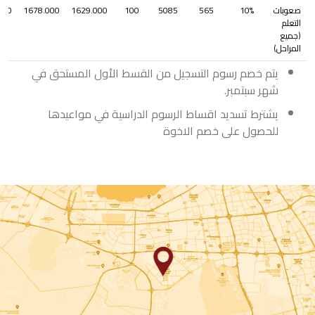
صعوبات
10%
565
5085
100
1629.000
1678.000
000
التعلم
(جميع
المراحل)
يتم خصم رسوم التسجيل من القسط الأول المستحق في
شهر سبتمبر.
يشترط تسديد اقساط الرسوم الدراسية في مواعيدها
للحصول على خصم الاخوة