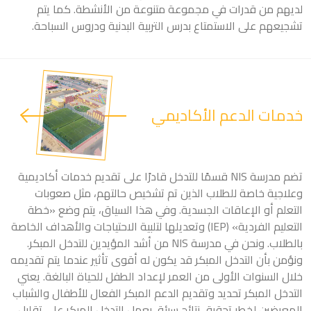
لديهم من قدرات في مجموعة متنوعة من الأنشطة. كما يتم
تشجيعهم على الاستمتاع بدرس التربية البدنية ودروس السباحة.
خدمات الدعم الأكاديمي
تضم مدرسة NIS قسمًا للتدخل قادرًا على تقديم خدمات أكاديمية
وعلاجية خاصة للطلاب الذين تم تشخيص حالتهم، مثل صعوبات
التعلم أو الإعاقات الجسدية. وفي هذا السياق، يتم وضع «خطة
التعليم الفردية» (IEP) وتعديلها لتلبية الاحتياجات والأهداف الخاصة
بالطلاب. ونحن في مدرسة NIS من أشد المؤيدين للتدخل المبكر.
ونؤمن بأن التدخل المبكر قد يكون له أقوى تأثير عندما يتم تقديمه
خلال السنوات الأولى من العمر لإعداد الطفل للحياة البالغة. يعني
التدخل المبكر تحديد وتقديم الدعم المبكر الفعال للأطفال والشباب
المعرضين لخطر تحقيق نتائج سيئة. يعمل التدخل المبكر على تقليل