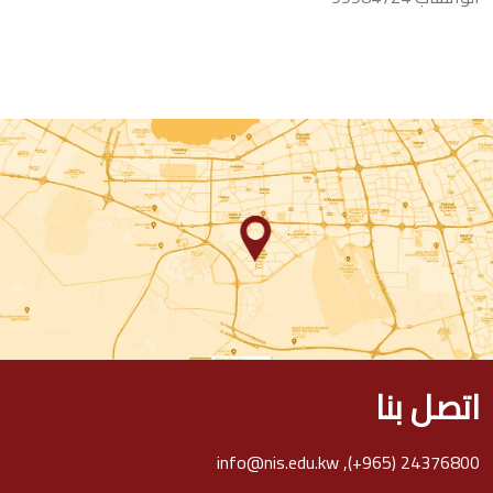
اتصل بنا
info@nis.edu.kw
,
(+965) 24376800